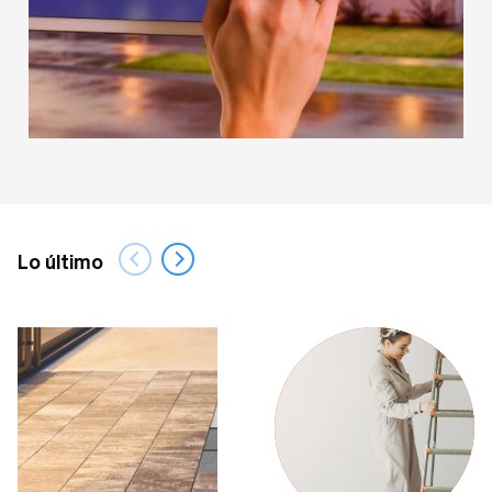
Edad
Recuerdame
Tipo de Proyecto
*
¿Olvidaste tu contraseña?
Registrarse
Lo último