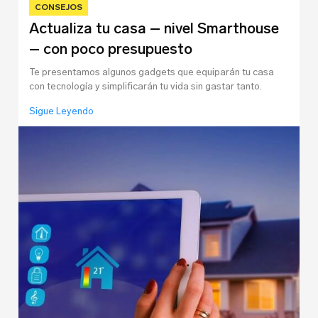
CONSEJOS
Actualiza tu casa – nivel Smarthouse
– con poco presupuesto
Te presentamos algunos gadgets que equiparán tu casa
con tecnología y simplificarán tu vida sin gastar tanto.
¡Suscríbete!
Sigue Leyendo
Correo Electrónico
*
Iniciar sesión
Correo Electrónico
Nombre
*
Apellido
Contraseña