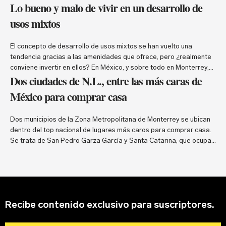
Lo bueno y malo de vivir en un desarrollo de
usos mixtos
El concepto de desarrollo de usos mixtos se han vuelto una
tendencia gracias a las amenidades que ofrece, pero ¿realmente
conviene invertir en ellos? En México, y sobre todo en Monterrey,
Dos ciudades de N.L., entre las más caras de
se vive un boom por los desarrollo de usos mixtos, estos
complejos que combinan más de un tipo de uso que puede ser
México para comprar casa
habitacional, comercial …
Continued
Dos municipios de la Zona Metropolitana de Monterrey se ubican
dentro del top nacional de lugares más caros para comprar casa.
Se trata de San Pedro Garza García y Santa Catarina, que ocupan
los lugares 2 y 10, respectivamente, del listado elaborado por el
portal inmobiliario Propiedades.com. Según el reporte, en
territorio sampetrino el precio …
Continued
Recibe contenido exclusivo para suscriptores.