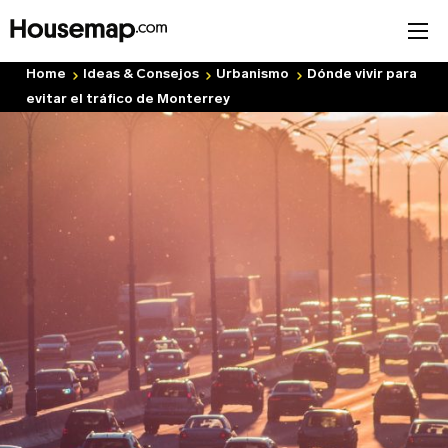
Home
Ideas & Consejos
Urbanismo
Dónde vivir para
evitar el tráfico de Monterrey
Únete al directorio
Tu nombre (requerido)
Correo Electrónico (requerido)
Nombre del negocio (requerido)