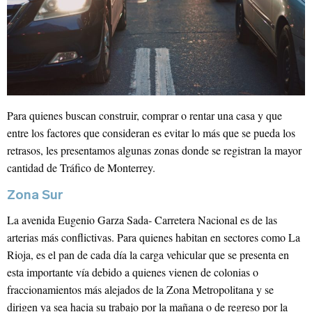
¡Suscríbete!
Para quienes buscan construir, comprar o rentar una casa y que
entre los factores que consideran es evitar lo más que se pueda los
Correo Electrónico
*
Iniciar sesión
retrasos, les presentamos algunas zonas donde se registran la mayor
cantidad de Tráfico de Monterrey.
Correo Electrónico
Zona Sur
Nombre
*
La avenida Eugenio Garza Sada- Carretera Nacional es de las
arterias más conflictivas. Para quienes habitan en sectores como La
Rioja, es el pan de cada día la carga vehicular que se presenta en
Apellido
Contraseña
esta importante vía debido a quienes vienen de colonias o
fraccionamientos más alejados de la Zona Metropolitana y se
dirigen ya sea hacia su trabajo por la mañana o de regreso por la