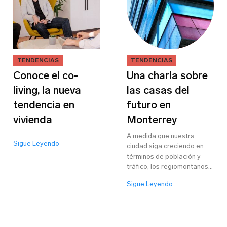
Tipo de Proyecto
*
¿Olvidaste tu contraseña?
Registrarse
TENDENCIAS
TENDENCIAS
Conoce el co-
Una charla sobre
living, la nueva
las casas del
tendencia en
futuro en
vivienda
Monterrey
A medida que nuestra
Sigue Leyendo
ciudad siga creciendo en
términos de población y
tráfico, los regiomontanos
buscaremos mejorar
Sigue Leyendo
nuestra calidad de vida a
través de nuestra vivienda.