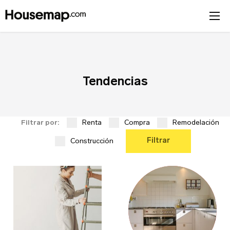
Únete al directorio
Tendencias
Tu nombre (requerido)
Renta
Compra
Remodelación
Filtrar por:
Correo Electrónico (requerido)
Filtrar
Construcción
Nombre del negocio (requerido)