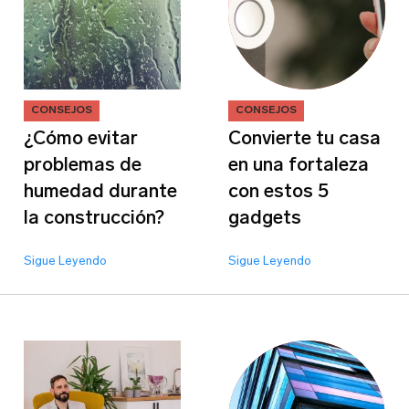
¡Suscríbete!
Correo Electrónico
*
Iniciar sesión
CONSEJOS
CONSEJOS
¿Cómo evitar
Convierte tu casa
Correo Electrónico
problemas de
en una fortaleza
Nombre
*
humedad durante
con estos 5
la construcción?
gadgets
Apellido
Contraseña
Sigue Leyendo
Sigue Leyendo
Edad
Recuerdame