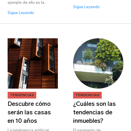
ejemplo de ello es la
Sigue Leyendo
cantidad de desarrollos que
Sigue Leyendo
existen.
TENDENCIAS
TENDENCIAS
Descubre cómo
¿Cuáles son las
serán las casas
tendencias de
en 10 años
inmuebles?
La inteligencia artificial
El segmento de