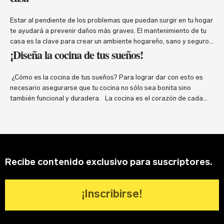
Estar al pendiente de los problemas que puedan surgir en tu hogar
te ayudará a prevenir daños más graves. El mantenimiento de tu
casa es la clave para crear un ambiente hogareño, sano y seguro.
¡Diseña la cocina de tus sueños!
Cuando una casa se mantiene limpia y en buen estado, es menos
probable que desarrolle los problemas que la convertirán …
Continued
¿Cómo es la cocina de tus sueños? Para lograr dar con esto es
necesario asegurarse que tu cocina no sólo sea bonita sino
también funcional y duradera. La cocina es el corazón de cada
casa, ¡todo sucede ahí! Es el área más costosa y desafiante para
construir o remodelar. Una cocina que funcione para …
Continued
Recibe contenido exclusivo para suscriptores.
¡Inscribirse!