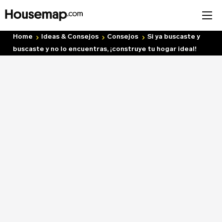
Home
Ideas & Consejos
Consejos
Si ya buscaste y
buscaste y no lo encuentras, ¡construye tu hogar ideal!
Únete al directorio
Tu nombre (requerido)
Correo Electrónico (requerido)
Nombre del negocio (requerido)