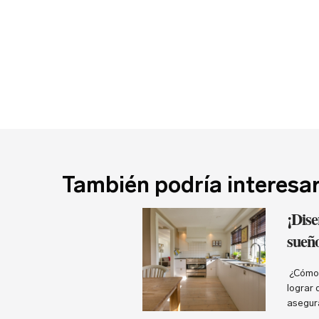
También podría interesa
¡Dise
sueño
¿Cómo 
lograr 
asegura
bonita 