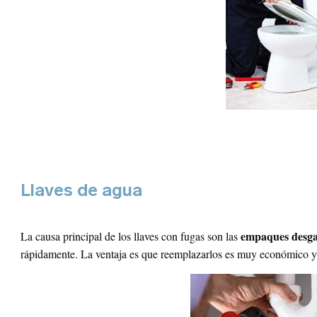
ad
cuerdame
o de Proyecto
*
¿Olvidaste tu
Registrars
contraseña?
Llaves de agua
empaques desga
La causa principal de los llaves con fugas son las
rápidamente. La ventaja es que reemplazarlos es muy económico y s