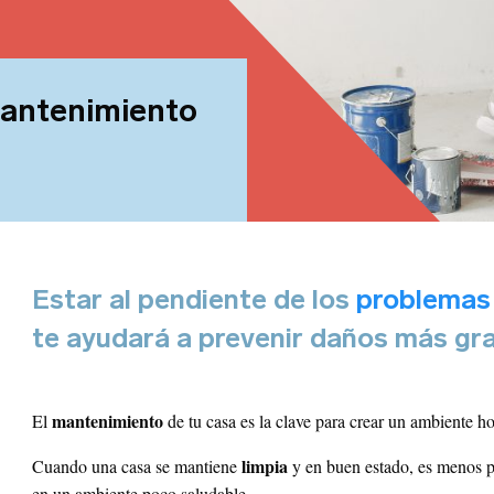
bre tu negocio
mantenimiento
ección del negocio
Estar al pendiente de los
problemas
te ayudará a prevenir daños más gr
mantenimiento
El
de tu casa es la clave para crear un ambiente 
léfono
limpia
Cuando una casa se mantiene
y en buen estado, es menos p
en un ambiente poco saludable.