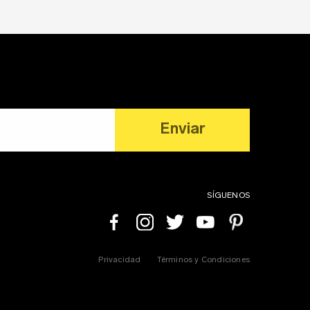
impermeabilizar para evitar todos los
posibles problemas. Un sistema de
impermeabilización evita el desarrollo de
grietas, desprendimiento de pintura e
incluso moho, hongos y contaminantes
del aire. No contar con este …
Continued
Enviar
SÍGUENOS
Facebook
Instagram
Twitter
Youtube
Pinterest
Privacidad
Términos y Condiciones