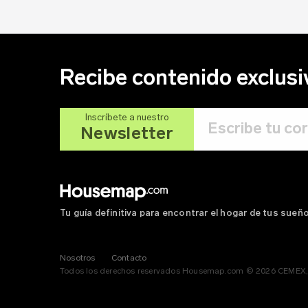
La coci
¡todo s
y desaf
Una coc
Contin
Recibe contenido exclusi
Inscríbete a nuestro
Newsletter
Tu guía definitiva para encontrar el hogar de tus sueñ
Nosotros
Contacto
Todos los derechos reservados Housemap.com © 2026 CEMEX, 