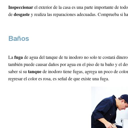
Inspeccionar
el exterior de la casa es una parte importante de to
desgaste
de
y realiza las reparaciones adecuadas. Comprueba si h
Baños
¡Suscríbete!
fuga
La
de agua del tanque de tu inodoro no solo te costará dinero
también puede causar daños por agua en el piso de tu baño y el de
Iniciar sesión
reo Electrónico
*
tanque
saber si su
de inodoro tiene fugas, agrega un poco de colora
regresar el color es rosa, es señal de que existe una fuga.
reo Electrónico
mbre
*
llido
ntraseña