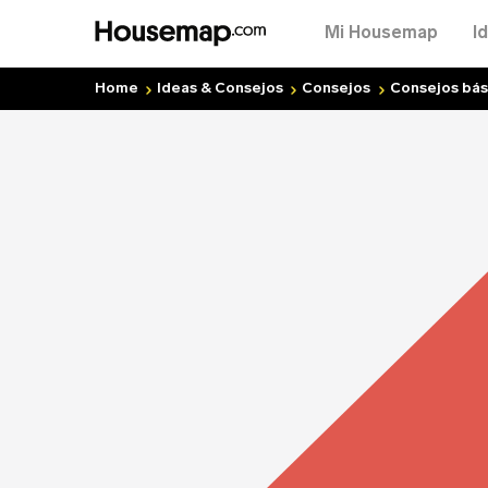
Mi Housemap
I
Home
Ideas & Consejos
Consejos
Consejos bás
Tu
Cor
No