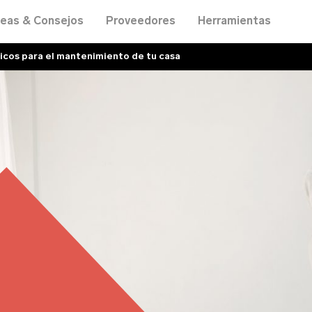
deas & Consejos
Proveedores
Herramientas
icos para el mantenimiento de tu casa
Únete al directorio
 nombre (requerido)
reo Electrónico (requerido)
mbre del negocio (requerido)