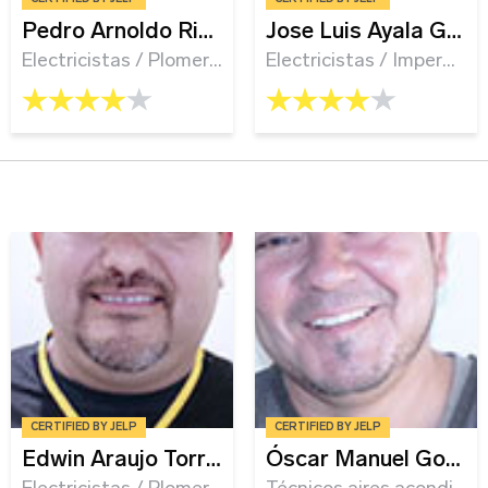
¡Suscríbete!
Sobre tu negocio
Pedro Arnoldo Rivera Gutierrez
Jose Luis Ayala Gonzales
Electricistas
/
Plomería
/
Técnicos aires acondiciona
Electricistas
/
Impermeabilizador
Correo Electrónico
*
Iniciar sesión
4.0 rating
4.0 rating
Correo Electrónico
Nombre
*
Dirección del negocio
Apellido
Contraseña
Edad
Recuerdame
Teléfono
CERTIFIED BY JELP
CERTIFIED BY JELP
Edwin Araujo Torres
Óscar Manuel Gonzalez Rodríguez