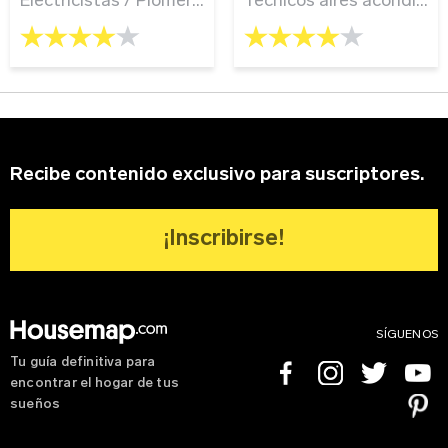
Electricistas
/
Plomería
/
Técnicos aires acondiciona
Técnicos aires acondicionados
Tipo de Proyecto
*
4.0 rating
4.0 rating
Sitio web
¿Olvidaste tu contraseña?
Registrarse
Recibe contenido exclusivo para suscriptores.
¡Inscribirse!
SÍGUENOS
Tu guía definitiva para
Facebook
Instagram
Twitter
Youtube
encontrar el hogar de tus
Pinterest
sueños