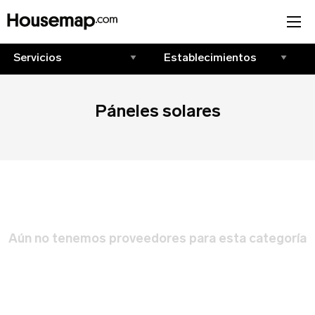
Únete al directorio
Páneles solares
Tu nombre (requerido)
¡Suscríbete!
Correo Electrónico (requerido)
Correo Electrónico
*
Iniciar sesión
Aún no tenemos proveedores para esta categoría
Nombre del negocio (requerido)
Correo Electrónico
Nombre
*