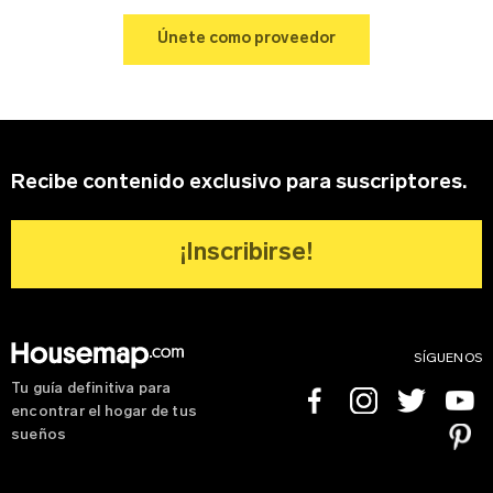
Sobre tu negocio
Únete como proveedor
Apellido
Contraseña
Edad
Recuerdame
Recibe contenido exclusivo para suscriptores.
Dirección del negocio
¡Inscribirse!
Tipo de Proyecto
*
¿Olvidaste tu contraseña?
Registrarse
SÍGUENOS
Tu guía definitiva para
Facebook
Instagram
Twitter
Youtube
encontrar el hogar de tus
Teléfono
Pinterest
sueños