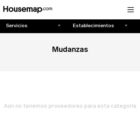
Únete al directorio
Mudanzas
Tu nombre (requerido)
¡Suscríbete!
Correo Electrónico (requerido)
Correo Electrónico
*
Iniciar sesión
Aún no tenemos proveedores para esta categoría
Nombre del negocio (requerido)
Correo Electrónico
Nombre
*