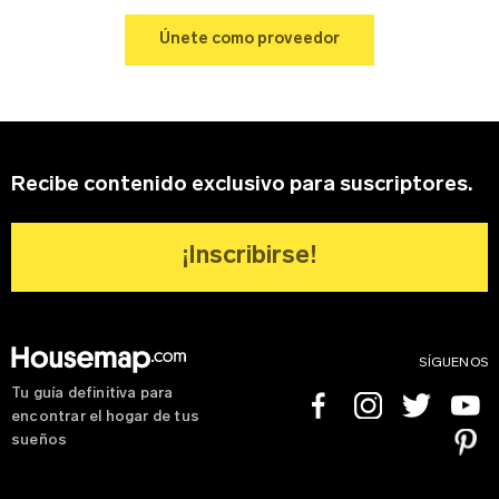
Sobre tu negocio
Únete como proveedor
Apellido
Contraseña
Edad
Recuerdame
Recibe contenido exclusivo para suscriptores.
Dirección del negocio
¡Inscribirse!
Tipo de Proyecto
*
¿Olvidaste tu contraseña?
Registrarse
SÍGUENOS
Tu guía definitiva para
Facebook
Instagram
Twitter
Youtube
encontrar el hogar de tus
Teléfono
Pinterest
sueños