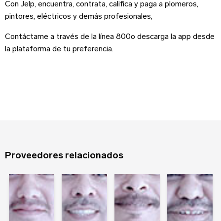
Correo Electrónico
Con Jelp, encuentra, contrata, califica y paga a plomeros,
Nombre
*
pintores, eléctricos y demás profesionales,
Sitio web
Contáctame a través de la línea 800o descarga la app desde
la plataforma de tu preferencia.
Apellido
Contraseña
Edad
Recuerdame
Tipo de Proyecto
*
Proveedores relacionados
¿Olvidaste tu contraseña?
Registrarse