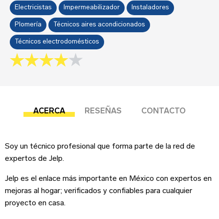
Sobre tu negocio
Electricistas
Impermeabilizador
Instaladores
Plomería
Técnicos aires acondicionados
Esta reseña se basa en mi propia experiencia y
Técnicos electrodomésticos
es mi opinión genuina.
4.0 rating
Submit your review
Dirección del negocio
ACERCA
RESEÑAS
CONTACTO
Soy un técnico profesional que forma parte de la red de
¡Suscríbete!
expertos de Jelp.
Jelp es el enlace más importante en México con expertos en
Correo Electrónico
*
Iniciar sesión
mejoras al hogar; verificados y confiables para cualquier
Teléfono
proyecto en casa.