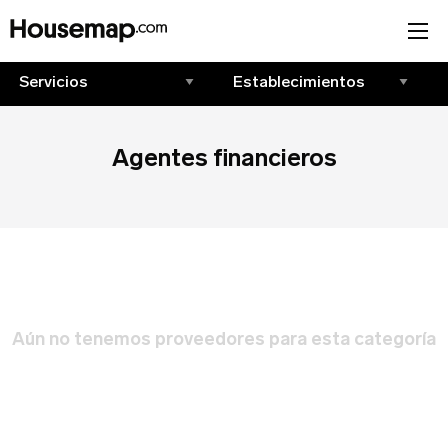
Únete al directorio
Agentes financieros
Tu nombre (requerido)
¡Suscríbete!
Correo Electrónico (requerido)
Correo Electrónico
*
Iniciar sesión
Aún no tenemos proveedores para esta categoría
Nombre del negocio (requerido)
Correo Electrónico
Nombre
*