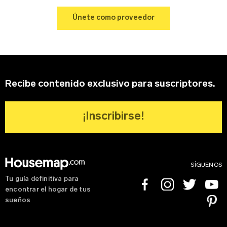
Sobre tu negocio
Únete como proveedor
Apellido
Contraseña
Edad
Recuerdame
Recibe contenido exclusivo para suscriptores.
Dirección del negocio
¡Inscribirse!
Tipo de Proyecto
*
¿Olvidaste tu contraseña?
Registrarse
SÍGUENOS
Tu guía definitiva para
Facebook
Instagram
Twitter
Youtube
encontrar el hogar de tus
Teléfono
Pinterest
sueños