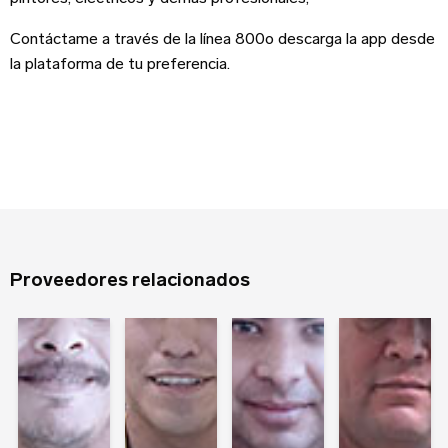
Nombre
*
Contáctame a través de la línea 800o descarga la app desde
Sitio web
la plataforma de tu preferencia.
Apellido
Contraseña
Edad
Recuerdame
Proveedores relacionados
Tipo de Proyecto
*
¿Olvidaste tu contraseña?
Registrarse