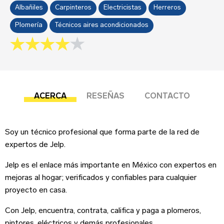
Sobre tu negocio
Albañiles
Carpinteros
Electricistas
Herreros
Plomería
Técnicos aires acondicionados
Esta reseña se basa en mi propia experiencia y
4.0 rating
es mi opinión genuina.
Submit your review
ACERCA
RESEÑAS
CONTACTO
Dirección del negocio
Soy un técnico profesional que forma parte de la red de
expertos de Jelp.
¡Suscríbete!
Jelp es el enlace más importante en México con expertos en
mejoras al hogar; verificados y confiables para cualquier
Correo Electrónico
*
Iniciar sesión
proyecto en casa.
Teléfono
Con Jelp, encuentra, contrata, califica y paga a plomeros,
Correo Electrónico
pintores, eléctricos y demás profesionales,