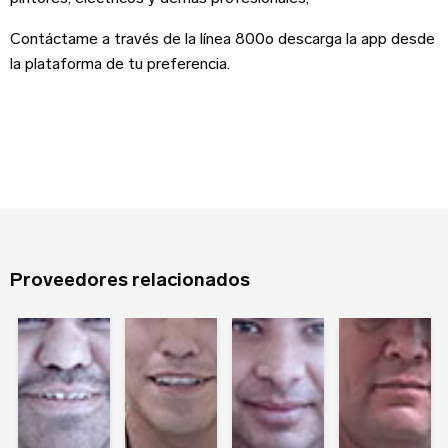
Nombre
*
Contáctame a través de la línea 800o descarga la app desde
Sitio web
la plataforma de tu preferencia.
Apellido
Contraseña
Edad
Recuerdame
Proveedores relacionados
Tipo de Proyecto
*
¿Olvidaste tu contraseña?
Registrarse