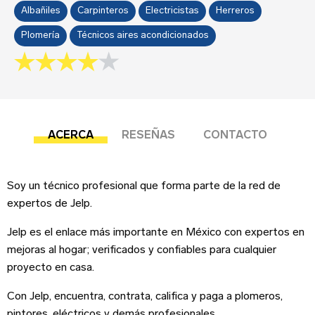
Sobre tu negocio
Albañiles
Carpinteros
Electricistas
Herreros
Plomería
Técnicos aires acondicionados
Esta reseña se basa en mi propia experiencia y
4.0 rating
es mi opinión genuina.
Submit your review
ACERCA
RESEÑAS
CONTACTO
Dirección del negocio
Soy un técnico profesional que forma parte de la red de
expertos de Jelp.
¡Suscríbete!
Jelp es el enlace más importante en México con expertos en
mejoras al hogar; verificados y confiables para cualquier
Correo Electrónico
*
Iniciar sesión
proyecto en casa.
Teléfono
Con Jelp, encuentra, contrata, califica y paga a plomeros,
Correo Electrónico
pintores, eléctricos y demás profesionales,