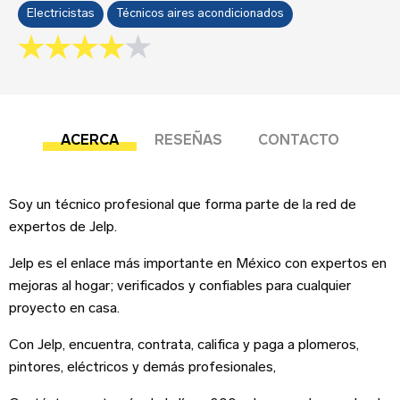
Sobre tu negocio
Electricistas
Técnicos aires acondicionados
4.0 rating
Esta reseña se basa en mi propia experiencia y
es mi opinión genuina.
ACERCA
RESEÑAS
CONTACTO
Submit your review
Dirección del negocio
Soy un técnico profesional que forma parte de la red de
expertos de Jelp.
¡Suscríbete!
Jelp es el enlace más importante en México con expertos en
mejoras al hogar; verificados y confiables para cualquier
Correo Electrónico
*
proyecto en casa.
Iniciar sesión
Con Jelp, encuentra, contrata, califica y paga a plomeros,
Teléfono
pintores, eléctricos y demás profesionales,
Correo Electrónico
Nombre
*