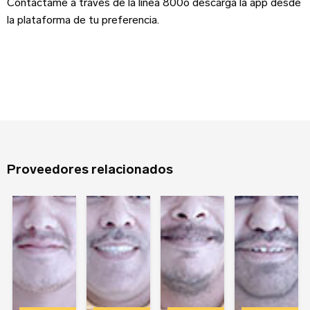
Contáctame a través de la línea 800o descarga la app desde
la plataforma de tu preferencia.
Sitio web
Apellido
Contraseña
Edad
Recuerdame
Proveedores relacionados
Tipo de Proyecto
*
¿Olvidaste tu contraseña?
Registrarse