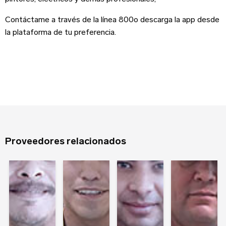
Nombre
*
Contáctame a través de la línea 800o descarga la app desde
Sitio web
la plataforma de tu preferencia.
Apellido
Contraseña
Edad
Recuerdame
Proveedores relacionados
Tipo de Proyecto
*
¿Olvidaste tu contraseña?
Registrarse