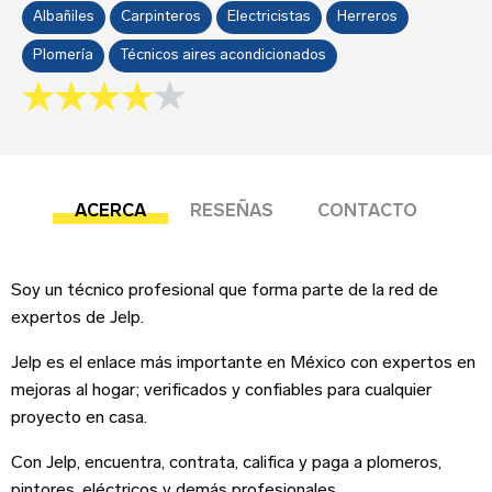
Sobre tu negocio
Albañiles
Carpinteros
Electricistas
Herreros
Plomería
Técnicos aires acondicionados
Esta reseña se basa en mi propia experiencia y
4.0 rating
es mi opinión genuina.
Submit your review
ACERCA
RESEÑAS
CONTACTO
Dirección del negocio
Soy un técnico profesional que forma parte de la red de
expertos de Jelp.
¡Suscríbete!
Jelp es el enlace más importante en México con expertos en
mejoras al hogar; verificados y confiables para cualquier
Correo Electrónico
*
Iniciar sesión
proyecto en casa.
Teléfono
Con Jelp, encuentra, contrata, califica y paga a plomeros,
Correo Electrónico
pintores, eléctricos y demás profesionales,