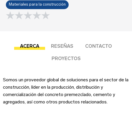
Sobre tu negocio
Materiales para la construcción
0.0 rating
Esta reseña se basa en mi propia experiencia y
es mi opinión genuina.
ACERCA
RESEÑAS
CONTACTO
Submit your review
PROYECTOS
Dirección del negocio
¡Suscríbete!
Somos un proveedor global de soluciones para el sector de la
construcción, líder en la producción, distribución y
Correo Electrónico
*
comercialización del concreto premezclado, cemento y
Iniciar sesión
agregados, así como otros productos relacionados.
Teléfono
Correo Electrónico
Nombre
*