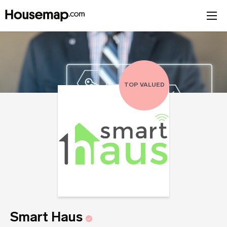
Título de tu opinión
Tu opinión (opcional)
Únete al directorio
Tu nombre (requerido)
TOP VALUED
Correo Electrónico (requerido)
Tu Nombre
Nombre del negocio (requerido)
Tu Correo
Smart Haus