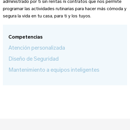
administrado por ti sin rentas ni contratos que nos permite
Correo Electrónico
*
Iniciar sesión
programar las actividades rutinarias para hacer más cómoda y
Sitio web
segura la vida en tu casa, para ti y los tuyos.
Correo Electrónico
Nombre
*
Competencias
Atención personalizada
Diseño de Seguridad
Apellido
Contraseña
Mantenimiento a equipos inteligentes
Edad
Recuerdame
Tipo de Proyecto
*
¿Olvidaste tu contraseña?