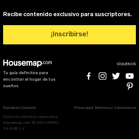
Recibe contenido exclusivo para suscriptores.
¡Inscribirse!
SÍGUENOS
Tu guía definitiva para
Facebook
Instagram
Twitter
Youtube
encontrar el hogar de tus
Pinterest
sueños
Nosotros
Contacto
Privacidad
Términos y Condiciones
Todos los derechos reservados
Housemap.com © 2026 CEMEX,
S.A.B DE C.V.