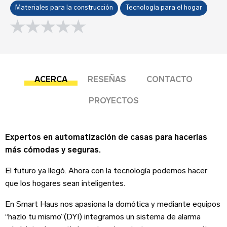
Sobre tu negocio
Materiales para la construcción
Tecnología para el hogar
0.0 rating
Esta reseña se basa en mi propia experiencia y
es mi opinión genuina.
Submit your review
ACERCA
RESEÑAS
CONTACTO
PROYECTOS
Dirección del negocio
Expertos en automatización de casas para hacerlas
más cómodas y seguras.
El futuro ya llegó. Ahora con la tecnología podemos hacer
que los hogares sean inteligentes.
¡Suscríbete!
Teléfono
En Smart Haus nos apasiona la domótica y mediante equipos
“hazlo tu mismo”(DYI) integramos un sistema de alarma