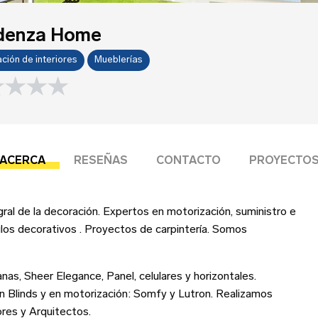
bre tu negocio
denza Home
Esta reseña se basa en mi propia experiencia y es mi
ción de interiores
Mueblerías
opinión genuina.
ng
Submit your review
ección del negocio
ACERCA
RESEÑAS
CONTACTO
PROYECTO
¡Suscríbete!
al de la decoración. Expertos en motorización, suministro e
ulos decorativos . Proyectos de carpintería. Somos
Iniciar sesión
reo Electrónico
*
as, Sheer Elegance, Panel, celulares y horizontales.
léfono
n Blinds y en motorización: Somfy y Lutron. Realizamos
reo Electrónico
res y Arquitectos.