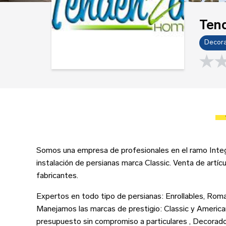
So
Ten
Decora
0.0 rati
Dir
Somos una empresa de profesionales en el ramo Integr
instalación de persianas marca Classic. Venta de artíc
fabricantes.
Cor
Expertos en todo tipo de persianas: Enrollables, Roman
Te
Manejamos las marcas de prestigio: Classic y America
Cor
presupuesto sin compromiso a particulares , Decorado