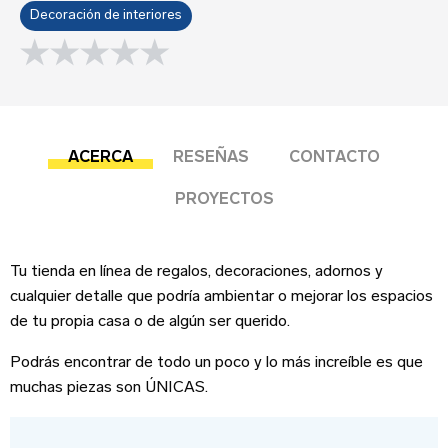
Sobre tu negocio
Decoración de interiores
0.0 rating
Esta reseña se basa en mi propia experiencia y
es mi opinión genuina.
Submit your review
ACERCA
RESEÑAS
CONTACTO
PROYECTOS
Dirección del negocio
Tu tienda en línea de regalos, decoraciones, adornos y
cualquier detalle que podría ambientar o mejorar los espacios
de tu propia casa o de algún ser querido.
Podrás encontrar de todo un poco y lo más increíble es que
muchas piezas son ÚNICAS.
Teléfono
¡Suscríbete!