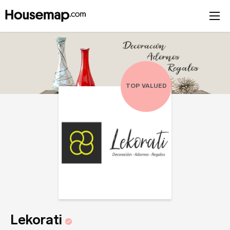
Título de tu opinión
Tu opinión (opcional)
Únete al directorio
Tu nombre (requerido)
TOP VALUED
Correo Electrónico (requerido)
Tu Nombre
Nombre del negocio (requerido)
Tu Correo
Lekorati