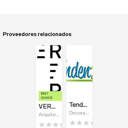
¿Olvidaste tu contraseña?
Registrarse
Proveedores relacionados
BEST
CHOICE
Tendenza Home
VERTEBRA Estudio
Decoración de interiores
Arquitecto de interiores
/
Arquitectos
0.0 rating
0.0 rating