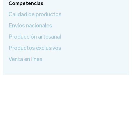
Competencias
Sitio web
Calidad de productos
Correo Electrónico
*
Iniciar sesión
Envíos nacionales
Producción artesanal
Correo Electrónico
Nombre
*
Productos exclusivos
Venta en línea
Apellido
Contraseña
Edad
Recuerdame
Tipo de Proyecto
*