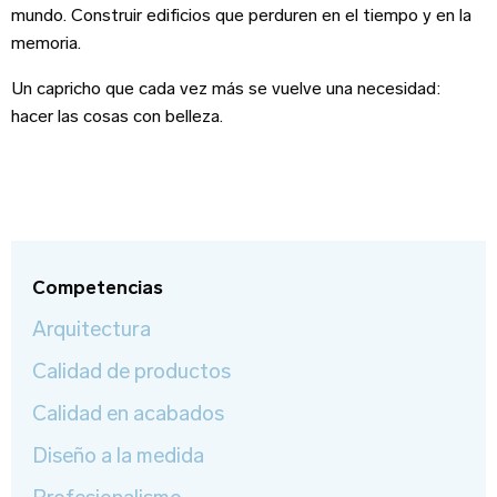
mundo. Construir edificios que perduren en el tiempo y en la
memoria.
Sitio web
¡Suscríbete!
Un capricho que cada vez más se vuelve una necesidad:
hacer las cosas con belleza.
Correo Electrónico
*
Iniciar sesión
Correo Electrónico
Nombre
*
Competencias
Arquitectura
Apellido
Contraseña
Calidad de productos
Calidad en acabados
Edad
Diseño a la medida
Recuerdame