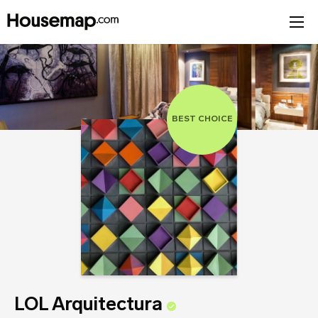
Tu opinión (opcional)
Únete al directorio
Tu nombre (requerido)
BEST CHOICE
Correo Electrónico (requerido)
Tu Nombre
Nombre del negocio (requerido)
Tu Correo
LOL Arquitectura