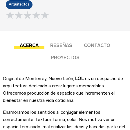
Sobre tu negocio
Arquitectos
Esta reseña se basa en mi propia experiencia y
0.0 rating
es mi opinión genuina.
Submit your review
ACERCA
RESEÑAS
CONTACTO
PROYECTOS
Dirección del negocio
Original de Monterrey, Nuevo León,
LOL
es un despacho de
arquitectura dedicado a crear lugares memorables.
Ofrecemos producción de espacios que incrementen el
bienestar en nuestra vida cotidiana.
Enamoramos los sentidos al conjugar elementos
Teléfono
correctamente: textura, forma, color. Nos motiva ver un
espacio terminado; materializar las ideas y hacerlas parte del