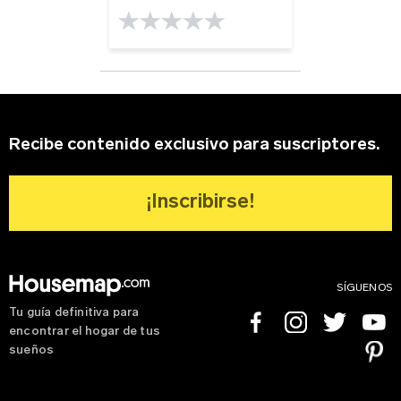
Sobre tu negocio
0.0 rating
Apellido
Contraseña
Edad
Recuerdame
Recibe contenido exclusivo para suscriptores.
Dirección del negocio
¡Inscribirse!
Tipo de Proyecto
*
¿Olvidaste tu contraseña?
Registrarse
SÍGUENOS
Tu guía definitiva para
Facebook
Instagram
Twitter
Youtube
encontrar el hogar de tus
Teléfono
Pinterest
sueños