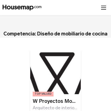
Únete al directorio
Competencia: Diseño de mobiliario de cocina
Tu nombre (requerido)
¡Suscríbete!
Correo Electrónico (requerido)
Correo Electrónico
*
Iniciar sesión
Nombre del negocio (requerido)
Correo Electrónico
TOP VALUED
Nombre
*
W Proyectos Mobiliarios
Arquitecto de interiores