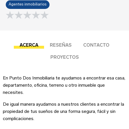
Sobre tu negocio
Agentes inmobiliarios
0.0 rating
Esta reseña se basa en mi propia experiencia y
es mi opinión genuina.
ACERCA
RESEÑAS
CONTACTO
Submit your review
PROYECTOS
Dirección del negocio
¡Suscríbete!
En Punto Dos Inmobiliaria te ayudamos a encontrar esa casa,
departamento, oficina, terreno u otro inmueble que
necesites.
Correo Electrónico
*
Iniciar sesión
De igual manera ayudamos a nuestros clientes a encontrar la
propiedad de tus sueños de una forma segura, fácil y sin
Teléfono
Correo Electrónico
complicaciones.
Nombre
*